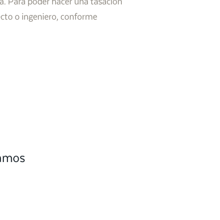
nda. Para poder hacer una tasación
ecto o ingeniero, conforme
camos