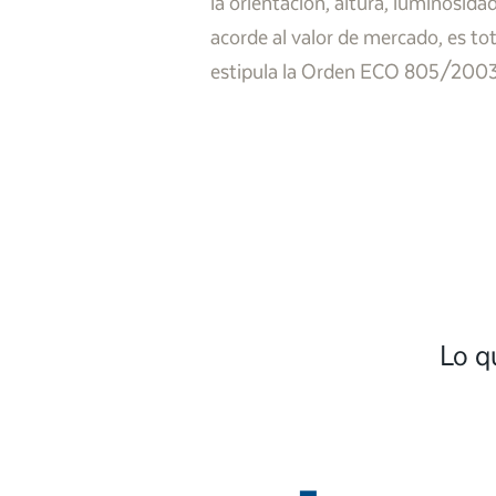
la orientación, altura, luminosida
acorde al valor de mercado, es to
estipula la Orden ECO 805/2003 q
Lo q