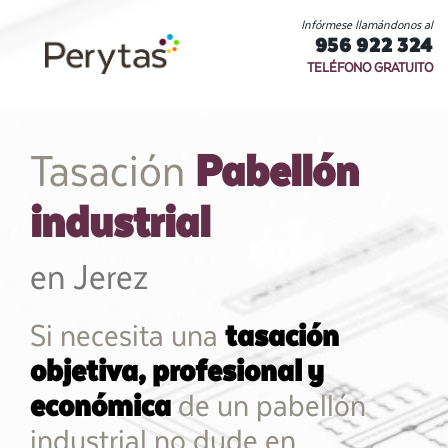
Infórmese llamándonos al
956 922 324
TELÉFONO GRATUITO
Pabellón
Tasación
industrial
en Jerez
Si necesita una
tasación
objetiva, profesional y
económica
de un pabellón
industrial no dude en