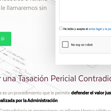
y le llamaremos sin
He leído y acepto el
aviso legal y la p
P
 una Tasación Pericial Contradi
ia es un procedimiento que le permite
defender el valor ju
realizada por la Administración
.
l Contradictoria es proporcionar un informe técnico sólido y