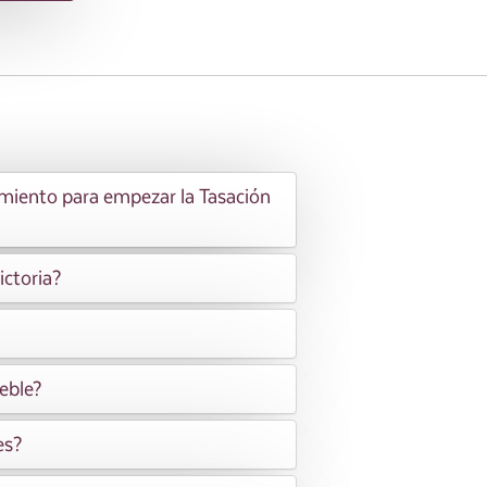
imiento para empezar la Tasación
ictoria?
eble?
es?