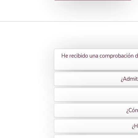
He recibido una comprobación de
¿Admiti
¿Cóm
¿H