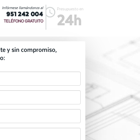
Infórmese llamándonos al
Presupuesto en
951 242 004
24h
TELÉFONO GRATUITO
te y sin compromiso,
o: