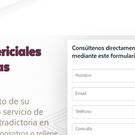
riciales
Consúltenos directamen
mediante este formulari
as
to de su
 servicio de
tradictoria en
nosotros o rellene