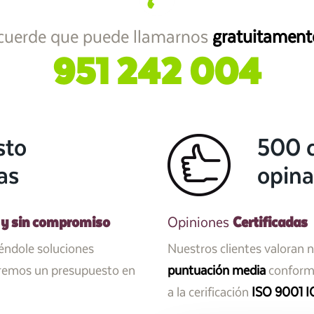
cuerde que puede llamarnos
gratuitament
951 242 004
sto
500 c
as
opina
 y sin compromiso
Certificadas
Opiniones
iéndole soluciones
Nuestros clientes valoran 
aremos un presupuesto en
puntuación media
conforme
a la cerificación
ISO 9001 I