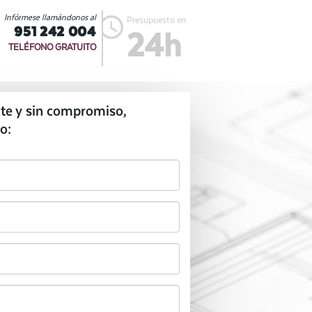
Infórmese llamándonos al
Presupuesto en
951 242 004
24h
TELÉFONO GRATUITO
te y sin compromiso,
o: