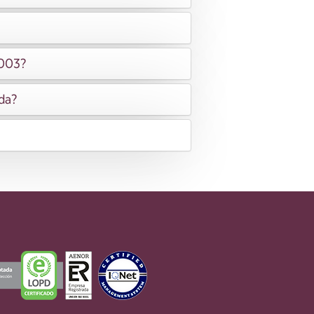
2003?
ida?