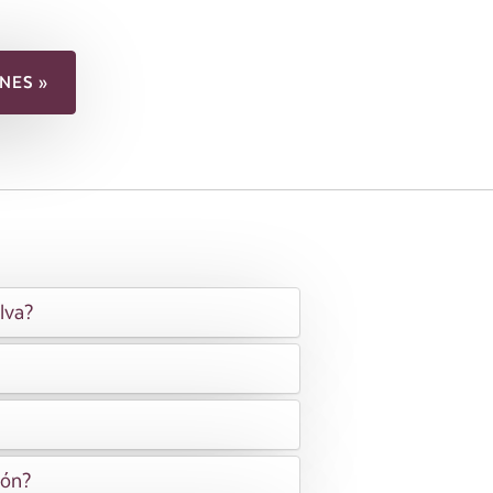
NES »
lva?
ión?