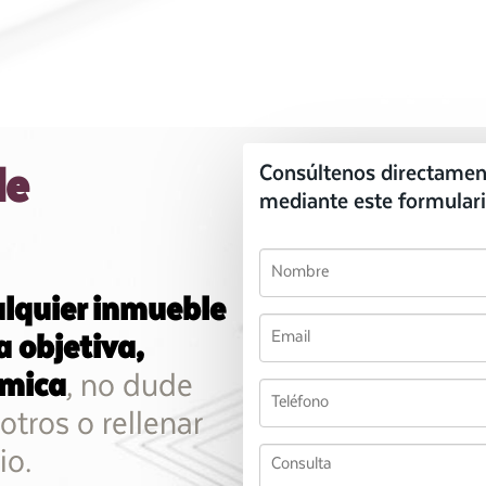
le
Consúltenos directamen
mediante este formulari
alquier inmueble
 objetiva,
ómica
, no dude
otros o rellenar
io.