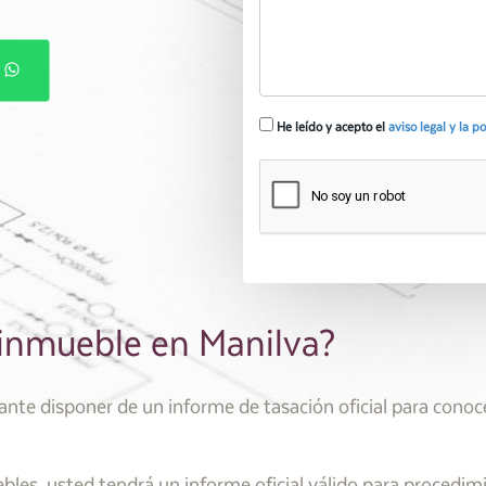
P
He leído y acepto el
aviso legal y la p
 inmueble en Manilva?
te disponer de un informe de tasación oficial para conocer
les, usted tendrá un informe oficial válido para procedim