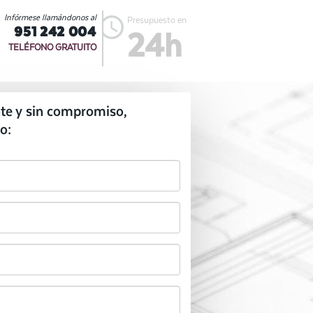
Infórmese llamándonos al
Presupuesto en
951 242 004
24h
TELÉFONO GRATUITO
te y sin compromiso,
o: