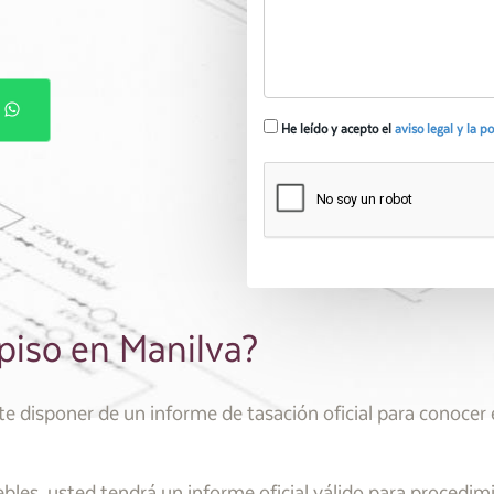
P
He leído y acepto el
aviso legal y la p
 piso en Manilva?
disponer de un informe de tasación oficial para conocer e
les, usted tendrá un informe oficial válido para procedim