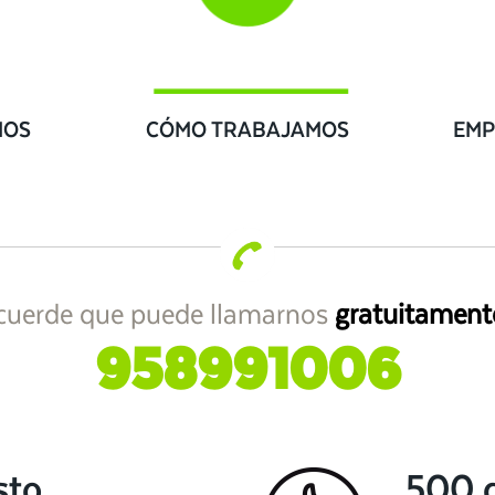
IOS
CÓMO TRABAJAMOS
EMP
cuerde que puede llamarnos
gratuitament
958991006
sto
500 c