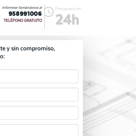
Infórmese llamándonos al
Presupuesto en
958991006
24h
TELÉFONO GRATUITO
te y sin compromiso,
o: