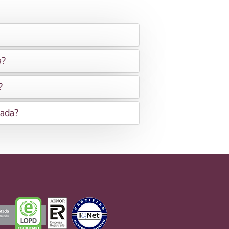
a?
?
nada?