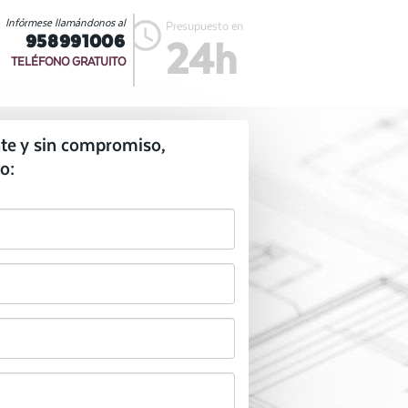
Infórmese llamándonos al
Presupuesto en
958991006
24h
TELÉFONO GRATUITO
te y sin compromiso,
o: