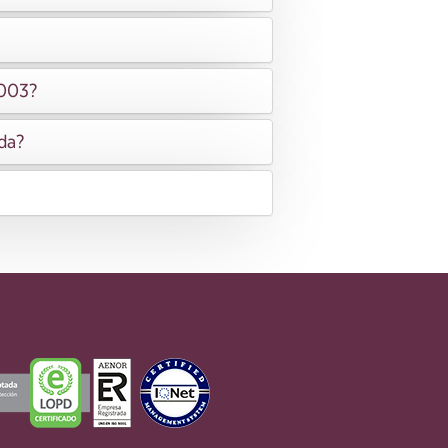
2003?
ida?