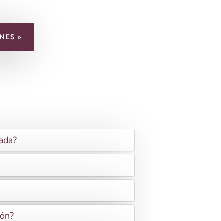
NES »
nada?
ión?