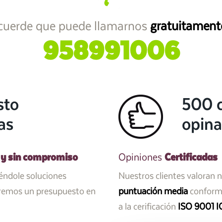
cuerde que puede llamarnos
gratuitament
958991006
sto
500 c
as
opina
 y sin compromiso
Certificadas
Opiniones
iéndole soluciones
Nuestros clientes valoran 
aremos un presupuesto en
puntuación media
conforme
a la cerificación
ISO 9001 I