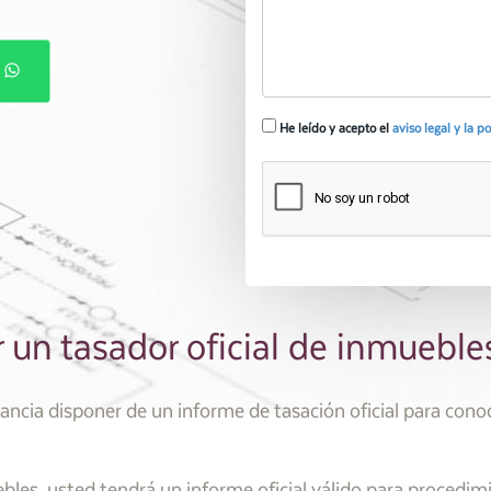
P
He leído y acepto el
aviso legal y la p
r un tasador oficial de inmuebl
ancia disponer de un informe de tasación oficial para conoc
les, usted tendrá un informe oficial válido para procedim