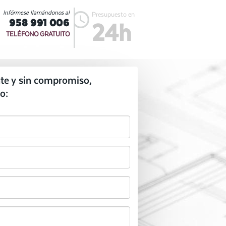
Infórmese llamándonos al
Presupuesto en
958 991 006
24h
TELÉFONO GRATUITO
te y sin compromiso,
o: