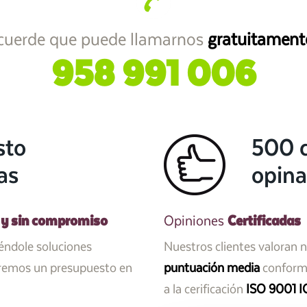
cuerde que puede llamarnos
gratuitament
958 991 006
sto
500 c
as
opina
 y sin compromiso
Certificadas
Opiniones
iéndole soluciones
Nuestros clientes valoran 
aremos un presupuesto en
puntuación media
conforme
a la cerificación
ISO 9001 I