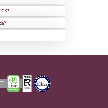
2003?
ida?