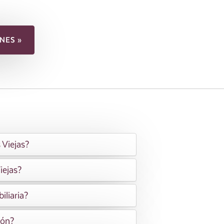
NES »
 Viejas?
iejas?
iliaria?
ión?