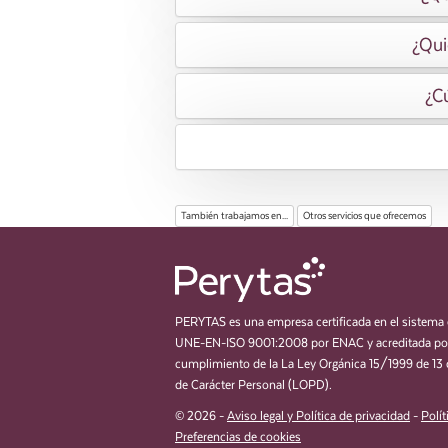
¿Qui
¿Cú
También trabajamos en...
Otros servicios que ofrecemos
PERYTAS es una empresa certificada en el sistema 
UNE-EN-ISO 9001:2008 por ENAC y acreditada por
cumplimiento de la La Ley Orgánica 15/1999 de 13 
de Carácter Personal (LOPD).
© 2026 -
Aviso legal y Política de privacidad
-
Polít
Preferencias de cookies