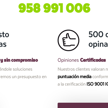
958 991 006
sto
500 c
as
opina
 y sin compromiso
Certificadas
Opiniones
iéndole soluciones
Nuestros clientes valoran 
aremos un presupuesto en
puntuación media
conforme
a la cerificación
ISO 9001 I