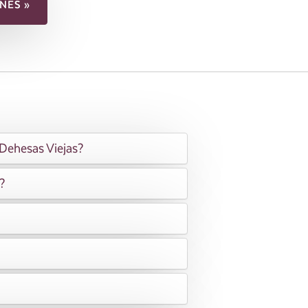
NES »
 Dehesas Viejas?
?