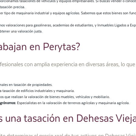
orcionamos tasaciones de vehículos y equipos empresariales. Si buscas vender o conocer
asación precisa.
ier tipo de maquinaria industrial y equipos agrícolas. Sabemos que estos bienes son fund
os valoraciones para gasolineras, academias de estudiantes, y Inmuebles Ligados a Exp
tener una valoración justa.
abajan en Perytas?
sionales con amplia experiencia en diversas áreas, lo que 
onales en tasación de propiedades.
la tasación de edificios industriales y maquinaria.
itos que realizan la valoración de bienes muebles, vehículos y mobiliario.
 agrónomos
: Especialistas en la valoración de terrenos agrícolas y maquinaria agrícola.
s una tasación en Dehesas Viej