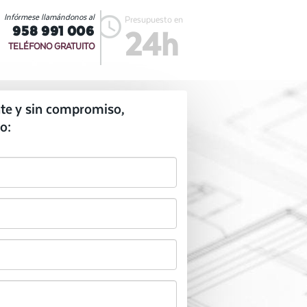
Infórmese llamándonos al
Presupuesto en
958 991 006
24h
TELÉFONO GRATUITO
te y sin compromiso,
o: