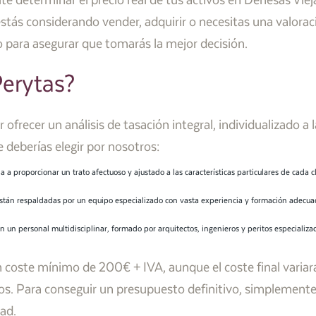
te determinar el precio real de tus activos en Dehesas Viej
stás considerando vender, adquirir o necesitas una valoraci
o para asegurar que tomarás la mejor decisión.
Perytas?
ofrecer un análisis de tasación integral, individualizado a l
 deberías elegir por nosotros:
 a proporcionar un trato afectuoso y ajustado a las características particulares de cada 
 están respaldadas por un equipo especializado con vasta experiencia y formación adec
 un personal multidisciplinar, formado por arquitectos, ingenieros y peritos especializa
 coste mínimo de 200€ + IVA, aunque el coste final variar
icos. Para conseguir un presupuesto definitivo, simplemente
ad.