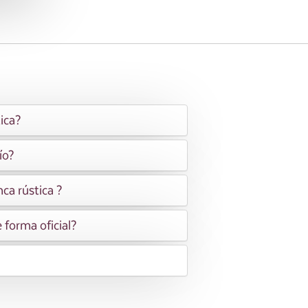
ica?
ío?
ca rústica ?
 forma oficial?