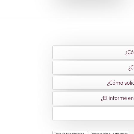
¿Có
¿C
¿Cómo solic
¿El informe en
También trabajamos en...
Otros servicios que ofrecemos