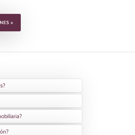
NES »
as?
obiliaria?
ión?