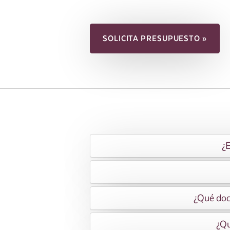
SOLICITA PRESUPUESTO »
¿E
¿Qué docu
¿Qu