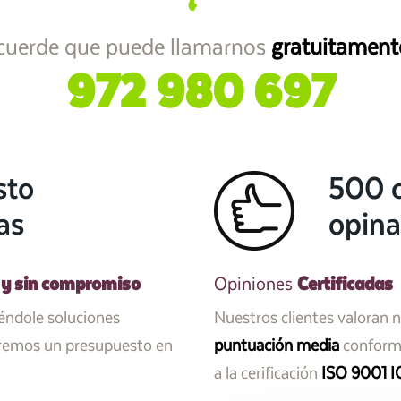
cuerde que puede llamarnos
gratuitament
972 980 697
sto
500 c
as
opina
 y sin compromiso
Certificadas
Opiniones
iéndole soluciones
Nuestros clientes valoran 
aremos un presupuesto en
puntuación media
conforme
a la cerificación
ISO 9001 I