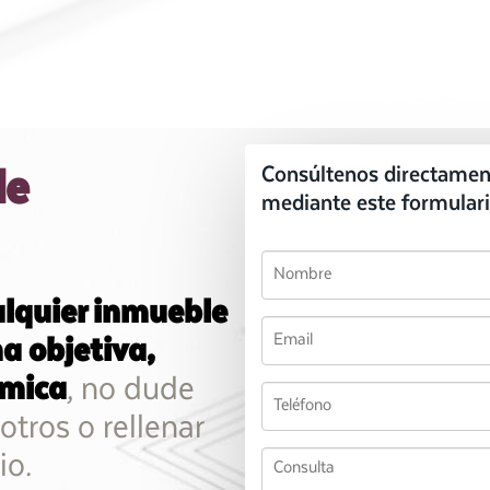
le
Consúltenos directamen
mediante este formulari
alquier inmueble
a objetiva,
ómica
, no dude
otros o rellenar
io.