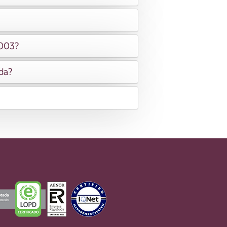
2003?
ida?