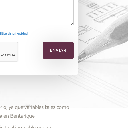
olítica de privacidad
lo, ya que variables tales como
da en Bentarique.
isita al inmueble por un