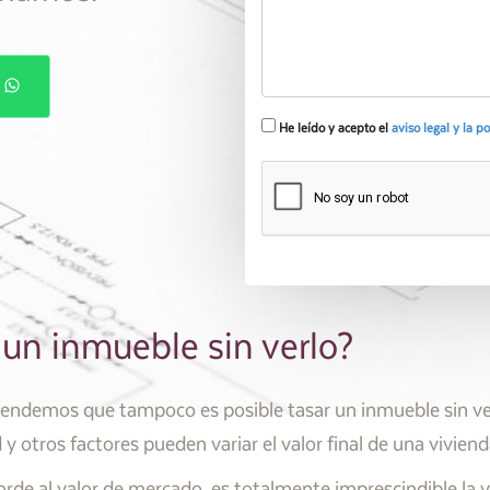
P
He leído y acepto el
aviso legal y la p
un inmueble sin verlo?
tendemos que tampoco es posible tasar un inmueble sin ver
d y otros factores pueden variar el valor final de una vivien
rde al valor de mercado, es totalmente imprescindible la v