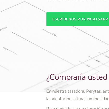
ESCRÍBENOS POR WHATSAP
¿Compraría usted 
En nuestra tasadora, Perytas, en
la orientación, altura, luminosida
Para poder hacer una tasación aco