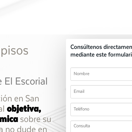
 pisos
Consúltenos directamen
mediante este formulari
 El Escorial
ción en San
al
objetiva,
ómica
sobre su
nca no dude en