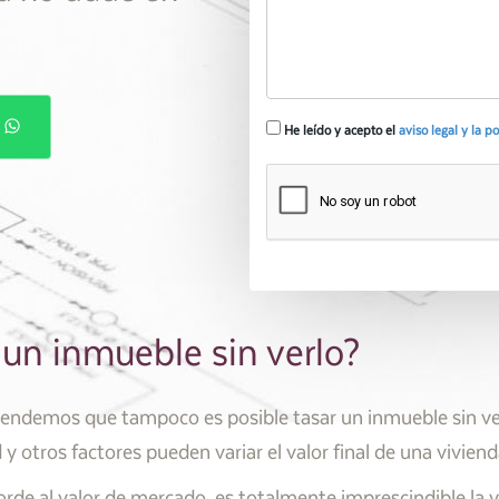
P
He leído y acepto el
aviso legal y la p
un inmueble sin verlo?
tendemos que tampoco es posible tasar un inmueble sin ver
d y otros factores pueden variar el valor final de una vivien
rde al valor de mercado, es totalmente imprescindible la v