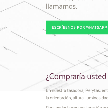
llamarnos.
ESCRÍBENOS POR WHATSAP
¿Compraría usted 
En nuestra tasadora, Perytas, en
la orientación, altura, luminosida
Para poder hacer una tasación aco