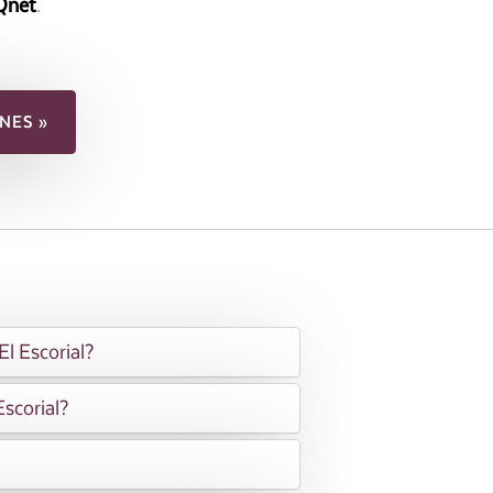
Qnet
.
NES »
El Escorial?
Escorial?