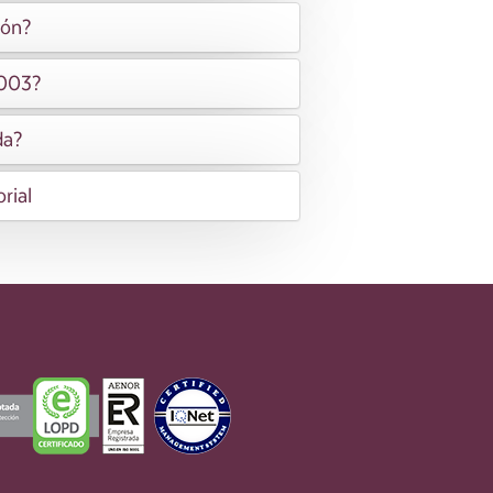
ión?
2003?
da?
rial