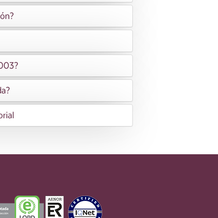
ión?
2003?
da?
rial