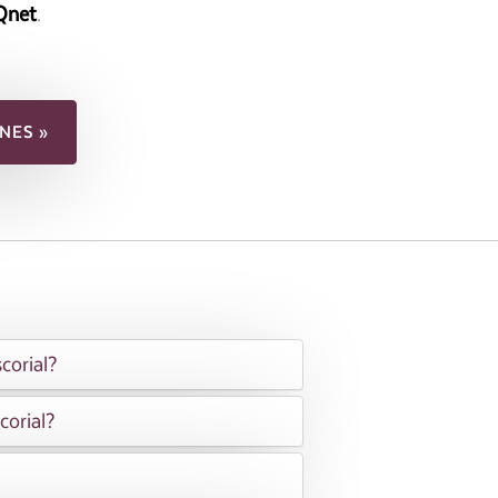
Qnet
.
NES »
corial?
corial?