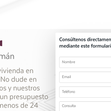
a
Consúltenos directamen
mediante este formulari
zmán
vivienda en
 No dude en
os y nuestros
n un presupuesto
menos de 24