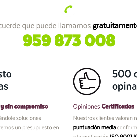
cuerde que puede llamarnos
gratuitament
959 873 008
sto
500 c
as
opina
 y sin compromiso
Certificadas
Opiniones
iéndole soluciones
Nuestros clientes valoran 
aremos un presupuesto en
puntuación media
conforme
a la cerificación
ISO 9001 I