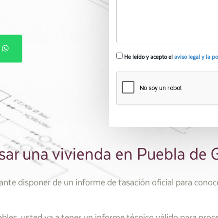
P
He leído y acepto el
aviso legal y la p
asar una vivienda en Puebla de
te disponer de un informe de tasación oficial para conocer
les, usted va a tener un informe técnico válido para proc