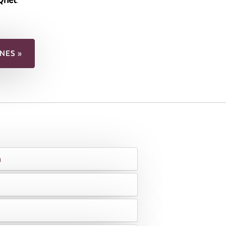
NES »
n