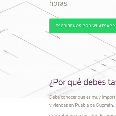
horas.
ESCRÍBENOS POR WHATSAP
¿Por qué debes t
Debe conocer que es muy importan
viviendas en Puebla de Guzmán.
Contratando un tasador de inmueb