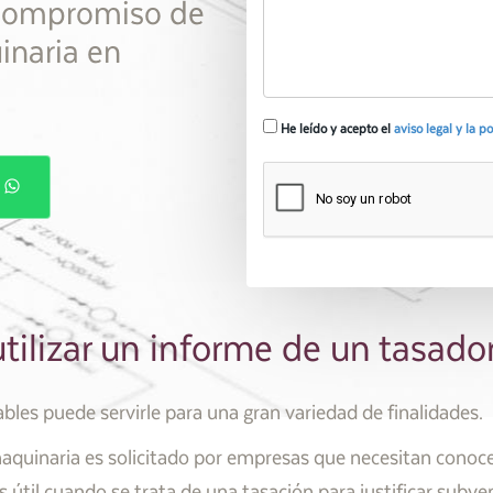
 compromiso de
inaria en
He leído y acepto el
aviso legal y la p
P
tilizar un informe de un tasad
bles puede servirle para una gran variedad de finalidades.
aquinaria es solicitado por empresas que necesitan conocer
s útil cuando se trata de una tasación para justificar subv