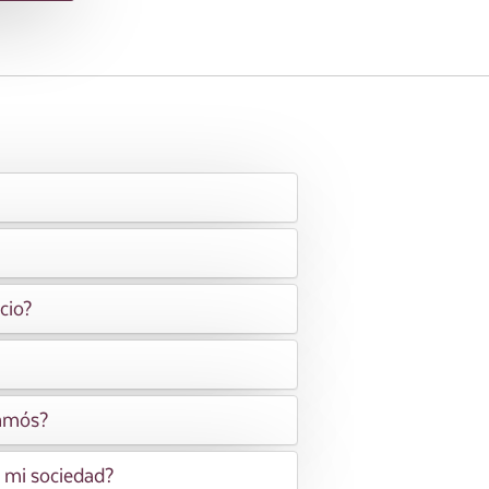
cio?
lamós?
e mi sociedad?