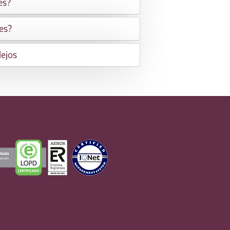
es?
es?
lejos