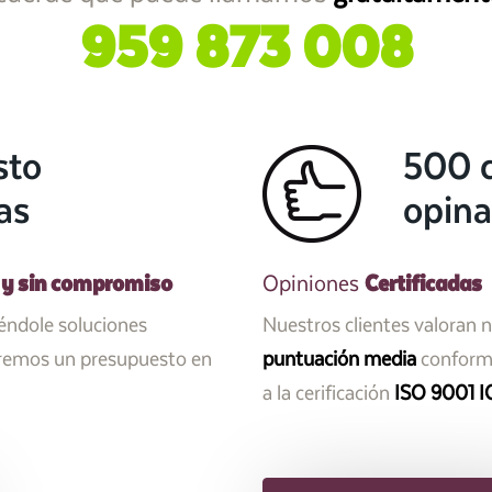
959 873 008
sto
500 c
as
opina
 y sin compromiso
Certificadas
Opiniones
iéndole soluciones
Nuestros clientes valoran 
aremos un presupuesto en
puntuación media
conforme
a la cerificación
ISO 9001 I