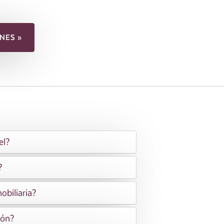
NES »
el?
?
obiliaria?
ión?