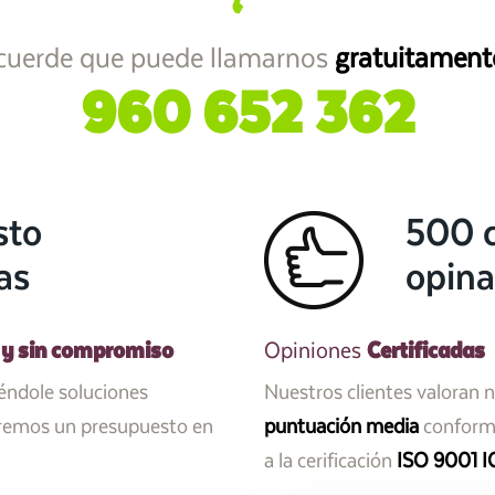
cuerde que puede llamarnos
gratuitament
960 652 362
sto
500 c
as
opina
 y sin compromiso
Certificadas
Opiniones
iéndole soluciones
Nuestros clientes valoran 
aremos un presupuesto en
puntuación media
conforme
a la cerificación
ISO 9001 I