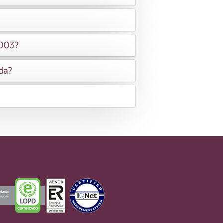
2003?
ida?