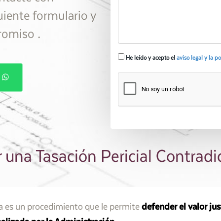
uiente formulario y
.
promiso
He leído y acepto el
aviso legal y la p
P
 una Tasación Pericial Contradi
ia es un procedimiento que le permite
defender el valor ju