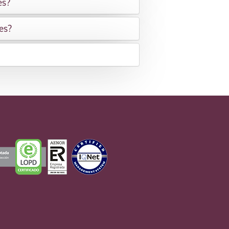
es?
es?