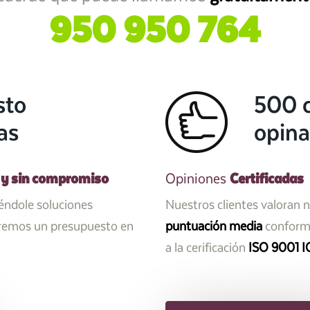
950 950 764
sto
500 c
as
opina
 y sin compromiso
Certificadas
Opiniones
iéndole soluciones
Nuestros clientes valoran 
aremos un presupuesto en
puntuación media
conforme
a la cerificación
ISO 9001 I