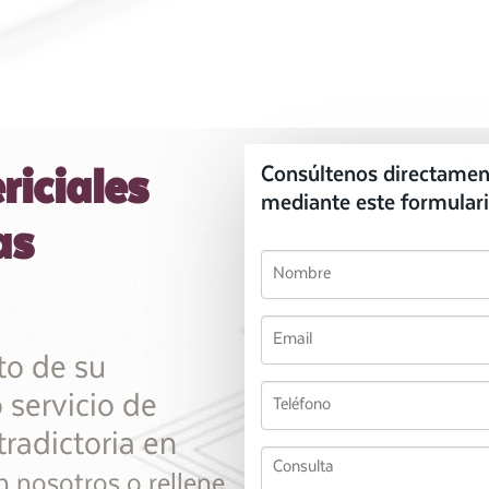
riciales
Consúltenos directamen
mediante este formulari
as
to de su
 servicio de
tradictoria en
 nosotros o rellene