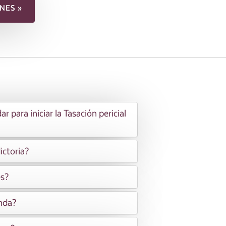
NES »
para iniciar la Tasación pericial
ictoria?
es?
enda?