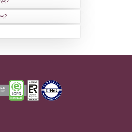
res?
es?