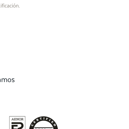
ificación.
camos