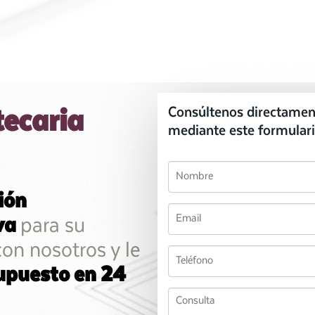
tecaria
Consúltenos directamen
mediante este formulari
ión
va
para su
on nosotros y le
upuesto en 24