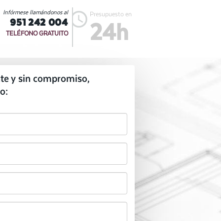
Infórmese llamándonos al
Presupuesto en
951 242 004
24h
TELÉFONO GRATUITO
te y sin compromiso,
o: