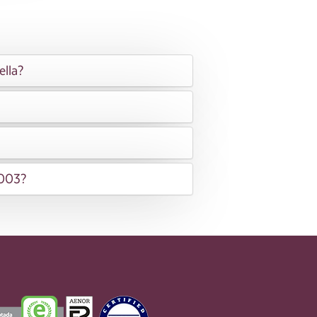
ella?
2003?