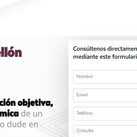
llón
Consúltenos directamen
mediante este formulari
ción objetiva,
ómica
de un
no dude en