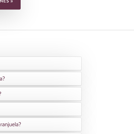
NES »
la?
?
ranjuela?