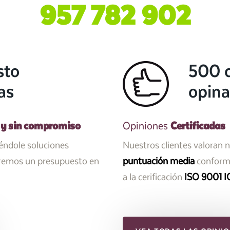
957 782 902
sto
500 c
as
opina
 y sin compromiso
Certificadas
Opiniones
iéndole soluciones
Nuestros clientes valoran 
aremos un presupuesto en
puntuación media
conforme
a la cerificación
ISO 9001 I