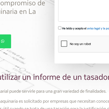
 compromiso de
inaria en La
He leído y acepto el
aviso legal y la p
P
tilizar un informe de un tasado
rial puede servirle para una gran variedad de finalidades.
aquinaria es solicitado por empresas que necesitan conocer
s útil cuando se trata de una tasación para la justificación