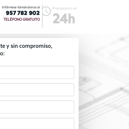
Infórmese llamándonos al
Presupuesto en
957 782 902
24h
TELÉFONO GRATUITO
te y sin compromiso,
o: