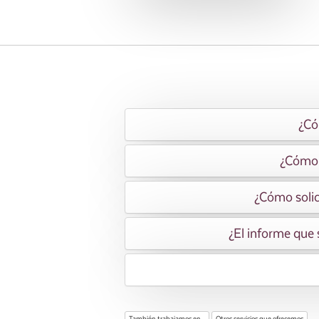
¿Có
¿Cómo t
¿Cómo solici
¿El informe que s
También trabajamos en...
Otros servicios que ofrecemos