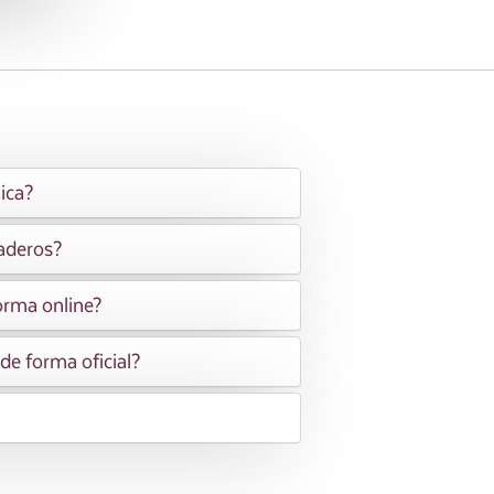
ica?
naderos?
forma online?
 de forma oficial?