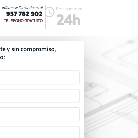
Infórmese llamándonos al
Presupuesto en
957 782 902
24h
TELÉFONO GRATUITO
te y sin compromiso,
o: