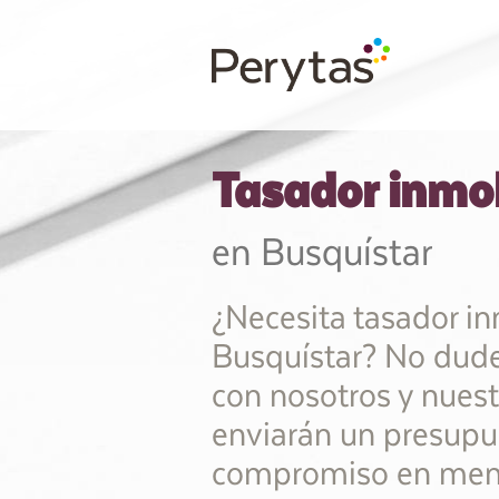
Tasador inmob
en Busquístar
¿Necesita tasador in
Busquístar? No dude
con nosotros y nuest
enviarán un presupu
compromiso en meno