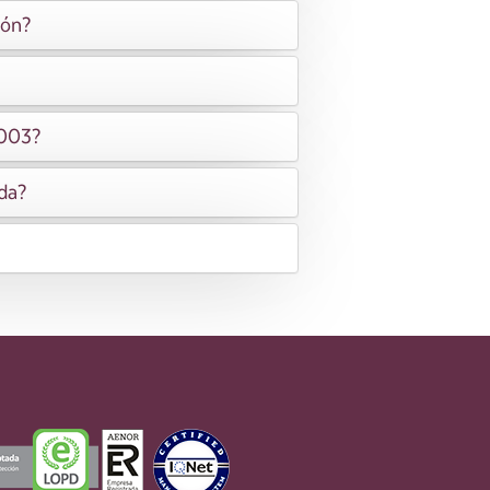
ión?
2003?
ida?