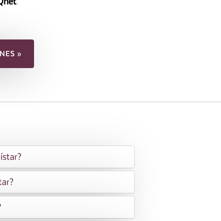
Qnet
.
NES »
ístar?
tar?
?