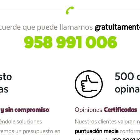
cuerde que puede llamarnos
gratuitament
958 991 006
sto
500 c
as
opina
 y sin compromiso
Certificadas
Opiniones
iéndole soluciones
Nuestros clientes valoran 
aremos un presupuesto en
puntuación media
conforme