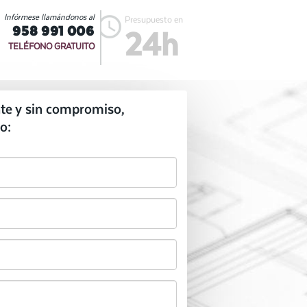
Infórmese llamándonos al
Presupuesto en
958 991 006
24h
TELÉFONO GRATUITO
te y sin compromiso,
o: