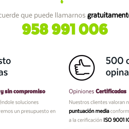
cuerde que puede llamarnos
gratuitament
958 991 006
sto
500 c
as
opina
 y sin compromiso
Certificadas
Opiniones
iéndole soluciones
Nuestros clientes valoran 
aremos un presupuesto en
puntuación media
conforme
a la cerificación
ISO 9001 I