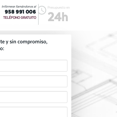
Infórmese llamándonos al
Presupuesto en
958 991 006
24h
TELÉFONO GRATUITO
te y sin compromiso,
o: