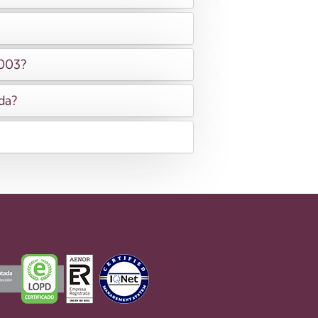
2003?
ida?