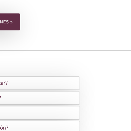
NES »
tar?
?
ión?