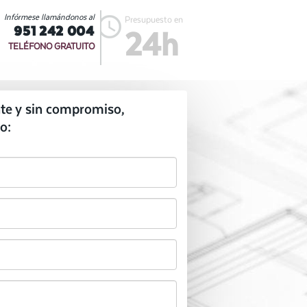
Infórmese llamándonos al
Presupuesto en
951 242 004
24h
TELÉFONO GRATUITO
te y sin compromiso,
o: