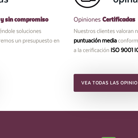
 y sin compromiso
Certificadas
Opiniones
iéndole soluciones
Nuestros clientes valoran 
aremos un presupuesto en
puntuación media
conforme
a la cerificación
ISO 9001 I
VEA TODAS LAS OPINIO