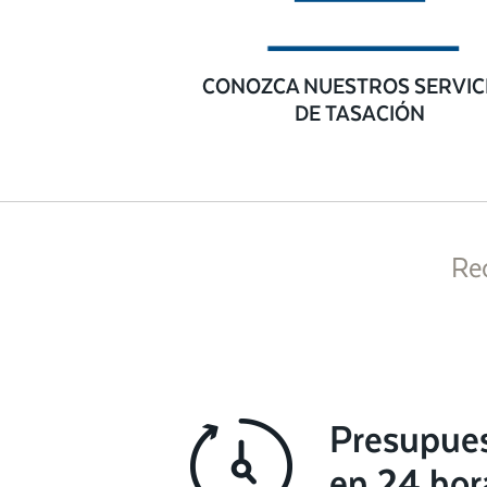
CONOZCA NUESTROS SERVIC
DE TASACIÓN
Re
Presupue
en 24 hor