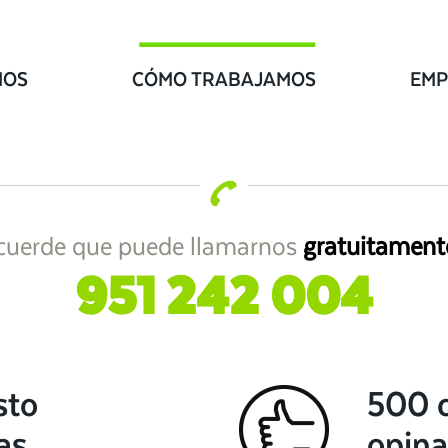
IOS
CÓMO TRABAJAMOS
EMP
cuerde que puede llamarnos
gratuitament
951 242 004
sto
500 c
as
opina