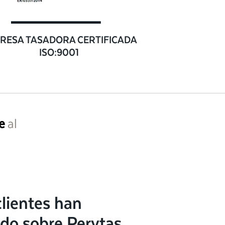
RESA TASADORA CERTIFICADA
ISO:9001
e
al
lientes han
do sobre Perytas