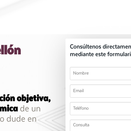
llón
Consúltenos directamen
mediante este formulari
ción objetiva,
ómica
de un
no dude en