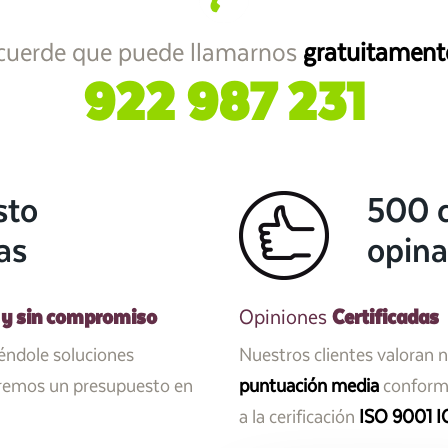
cuerde que puede llamarnos
gratuitament
922 987 231
sto
500 c
as
opina
 y sin compromiso
Certificadas
Opiniones
iéndole soluciones
Nuestros clientes valoran 
aremos un presupuesto en
puntuación media
conforme
a la cerificación
ISO 9001 I