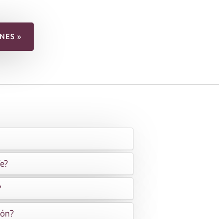
NES »
fe?
?
ión?