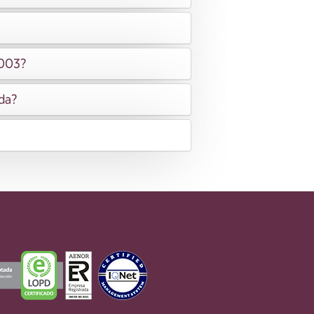
2003?
ida?