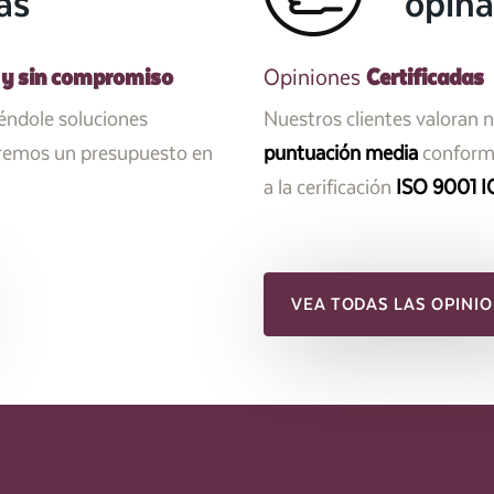
as
opina
 y sin compromiso
Certificadas
Opiniones
iéndole soluciones
Nuestros clientes valoran 
aremos un presupuesto en
puntuación media
conforme
a la cerificación
ISO 9001 I
VEA TODAS LAS OPINIO