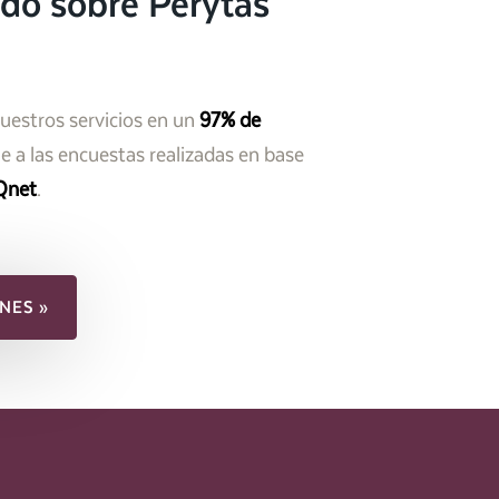
do sobre Perytas
nuestros servicios en un
97% de
 a las encuestas realizadas en base
Qnet
.
NES »