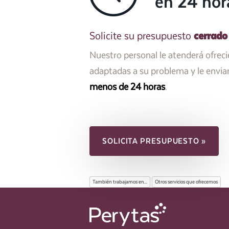
en 24 hor
cerrado
Solicite su presupuesto
Nuestro personal le atenderá ofrec
adaptadas a su problema y le envi
menos de 24 horas
.
SOLICITA PRESUPUESTO »
También trabajamos en...
Otros servicios que ofrecemos