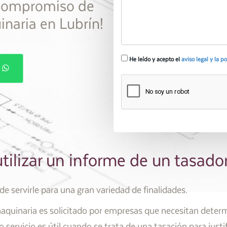
 compromiso de
naria en Lubrín!
He leído y acepto el
aviso legal y la p
P
tilizar un informe de un tasado
e servirle para una gran variedad de finalidades.
aquinaria es solicitado por empresas que necesitan determi
servicio es útil cuando se trata de una tasación para justi