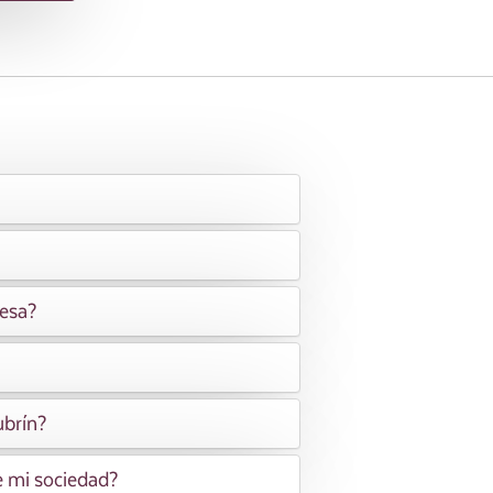
resa?
ubrín?
e mi sociedad?