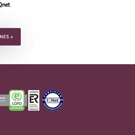
Qnet
.
NES »