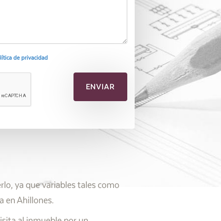
olítica de privacidad
lo, ya que variables tales como
a en Ahillones.
isita al inmueble por un