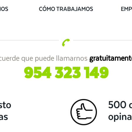
IOS
CÓMO TRABAJAMOS
EMP
cuerde que puede llamarnos
gratuitament
954 323 149
sto
500 c
as
opina