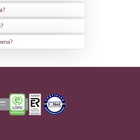
a?
a?
hena?