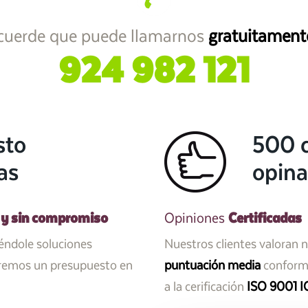
cuerde que puede llamarnos
gratuitament
924 982 121
sto
500 c
as
opina
 y sin compromiso
Certificadas
Opiniones
iéndole soluciones
Nuestros clientes valoran 
aremos un presupuesto en
puntuación media
conforme
a la cerificación
ISO 9001 I