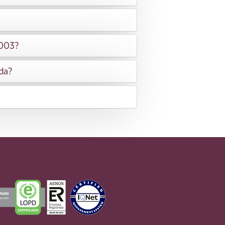
2003?
ida?