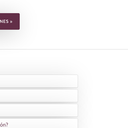
NES »
ión?